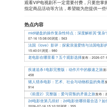
观看VIP电视剧不一定需要付费，只要您掌
指定商品活动等方法，希望能为您提供一些
热点内容
midi键盘的操作复杂性特点：深度解析其“复杂
07-16 15:08:00
浏览：563
法国《love》影评：探索浪漫爱情与法国电影
15:40:01
浏览：980
老电影在哪里看？五个观影选择
发布：2026-07-16
疾速追杀1电影完整版：动作片中的极速之旅
发布
458
猪人猎杀电影：艺术、社会与动物权益的角逐
发
914
《前度2》完整版：爱与背叛的矛盾之旅
发布：202
2d电影坐第几排好：2d电影坐哪排最合适？
2026-07-16 15:10:20
浏览：355